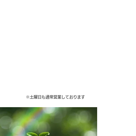
家庭不要品（燃やせるゴミ・燃やせ
ないゴミ）
粗大ゴミ（家庭から出るゴミなら何
でもご相談ください）
※持ち込みもOKです
廃プラスチック類
金属くず類
※土曜日も通常営業しております